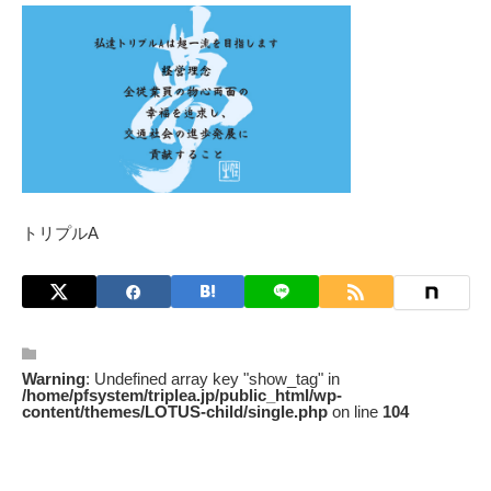
トリプルA
Warning
: Undefined array key "show_tag" in
/home/pfsystem/triplea.jp/public_html/wp-
content/themes/LOTUS-child/single.php
on line
104