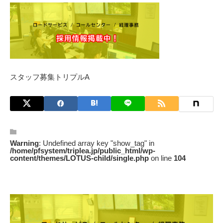
スタッフ募集トリプルA
Warning
: Undefined array key "show_tag" in
/home/pfsystem/triplea.jp/public_html/wp-
content/themes/LOTUS-child/single.php
on line
104