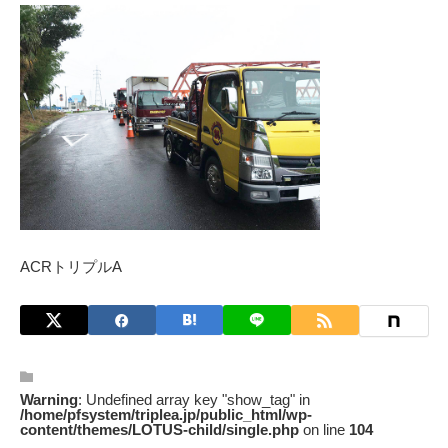
ACRトリプルA
Warning
: Undefined array key "show_tag" in
/home/pfsystem/triplea.jp/public_html/wp-
content/themes/LOTUS-child/single.php
on line
104