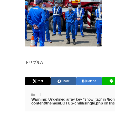
トリプルA
Post
Share
Hatena
Warning
: Undefined array key "show_tag" in
/hom
content/themes/LOTUS-child/single.php
on lin