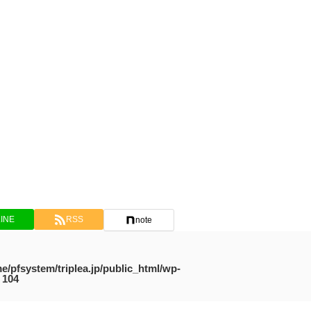
LINE
RSS
note
e/pfsystem/triplea.jp/public_html/wp-
e
104