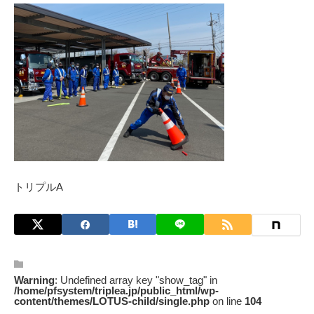
トリプルA
Warning
: Undefined array key "show_tag" in
/home/pfsystem/triplea.jp/public_html/wp-
content/themes/LOTUS-child/single.php
on line
104