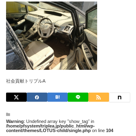
社会貢献トリプルA
Warning
: Undefined array key "show_tag" in
/home/pfsystem/triplea.jp/public_html/wp-
content/themes/LOTUS-child/single.php
on line
104