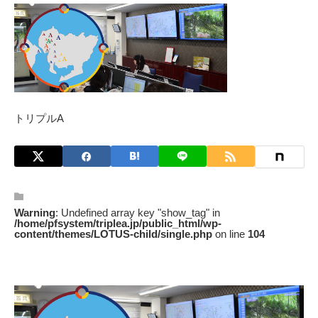
トリプルA
Warning
: Undefined array key "show_tag" in
/home/pfsystem/triplea.jp/public_html/wp-
content/themes/LOTUS-child/single.php
on line
104