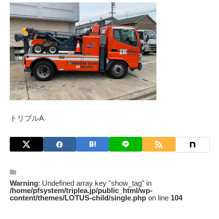
トリプルA
Warning
: Undefined array key "show_tag" in
/home/pfsystem/triplea.jp/public_html/wp-
content/themes/LOTUS-child/single.php
on line
104